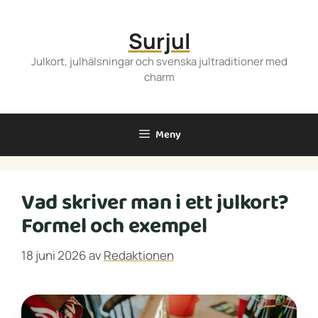
Hoppa
till
Surjul
innehåll
Julkort, julhälsningar och svenska jultraditioner med
charm
Meny
Vad skriver man i ett julkort?
Formel och exempel
18 juni 2026
av
Redaktionen